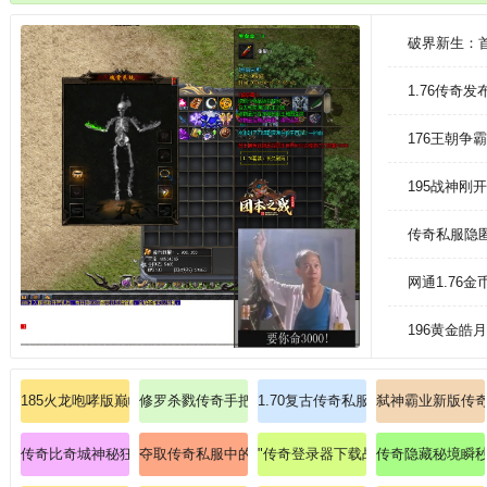
的梦想。每场战斗让你爽，变态神装免费得等你来取。
破界新生：
1.76传奇
176王朝争
195战神
传奇私服隐
网通1.76
196黄金皓
185火龙咆哮版巅峰对决沙城霸主！
修罗杀戮传奇手把手带朋友探索法师火球术
1.70复古传奇私服长久：长期稳定
弑神霸业新版传
传奇比奇城神秘狂欢爆出召唤神兽秘籍！
夺取传奇私服中的天尊套装，觉醒混沌之威！
"传奇登录器下载战士如何强化刺杀剑
传奇隐藏秘境瞬