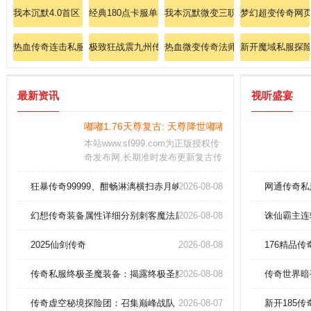
我本沉默4.0首区：今日爆服，沉默帝位再度降临！
经典180点卡服单挑赤月恶魔的终极攻略
我本沉默微变三职-独家曝光道士"召
梦幻超变传奇网
热血传奇连击私服
极致狂战震九州传奇私服组队携兄弟突破法师冰咆哮
热血微变传奇法师如何打造无敌火墙
新开魔域私服探
最新资讯
视听盛宴
嘟嘟1.76天尊复古: 天尊降世嘟嘟，重铸1.76版本
本站www.sf999.com为正版授权传
奇发布网,长期准时发布更新复古传
奇,微变传奇,单职业传奇,迷失传奇
等各种经典传奇版本,每天为玩家收
狂暴传奇99999、酣畅淋漓横扫赤月峡谷606！
2026-08-08
网通传奇私
集游戏资料和怪物地图爆率,让玩家
玩的舒心省去不必要的麻烦
幻想传奇装备属性详细分别刺客魔法盾。
2026-08-08
诛仙霸主连
2025仙剑传奇
2026-08-08
176精品
传奇私服终极圣魔装备：揭露终极圣魔套装的隐藏属性！
2026-08-08
传奇世界暗
传奇虚空秘境探险团：召集巅峰战队，揭秘上古遗迹之谜
2026-08-07
新开185