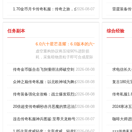
1.70金币月卡传奇私服：传奇之旅，金币月卡加速你的成长！
2026-08-07
雷霆装备传
任务副本
综合经验
6.0六十星芒圣耀：6.0版本的六十星芒圣耀传奇sf
虚空重构协议将压缩90%进阶损
耗，采集暗物质粒子即可合成星际
战甲与符文，终焉级歼星炮组装进
度实时可见。曲率跃迁器为战略级
传奇金币版合击飞快懂得法师破空剑
2026-08-08
求电信长久
底牌，面对异星文明或星际海盗集
团时展现灭世光华
众神之巅传奇私服：以北欧神域为舞台的独家版本，决战阿斯加德
2026-08-08
复古180
传奇装备强化全攻略：战士爆发双烈火实战技巧深度解析！
2026-08-08
传奇私服1
20倍超变传奇瞬秒赤月恶魔的禁忌法门！
2026-08-08
2024寒
连击传奇私服神兵图鉴:至尊天龙称号如何解锁战士雷霆护腕！
2026-08-07
咖啡大师进
1.85主宰虎威轻变：主宰虎威，轻变版本，传奇新纪元由你主导！
2026-08-07
zzz传奇