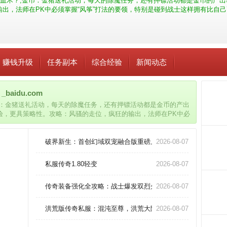
血术？,金币：金猪送礼活动，每天的除魔任务，还有押镖活动都是金币的产出
出，法师在PK中必须掌握“风筝”打法的要领，特别是碰到战士这样拥有比自
赚钱升级
任务副本
综合经验
新闻动态
idu.com
币：金猪送礼活动，每天的除魔任务，还有押镖活动都是金币的产出
验，更具策略性。攻略：风骚的走位，疯狂的输出，法师在PK中必
样拥有比自己高出很多血量的职业。
破界新生：首创幻域双宠融合版重磅上线
2026-08-07
私服传奇1.80轻变
2026-08-07
传奇装备强化全攻略：战士爆发双烈火实战技巧深度解析！
2026-08-07
洪荒版传奇私服：混沌至尊，洪荒大陆，等你征服！
2026-08-07