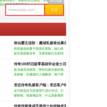
较多的地方。创新的合击系统，全新的战斗体
网站地图
己高出很多血量的职业。
百度
诛仙霸主连斩：魔域私服诛仙暴击的终焉之战
惊世骇俗的量子西游纪冒险，核心框
架完美致敬传奇，无限智能分支剧情
峰回路转；意识上传纳米作战协议带
您超越极限的法宝对决体验是打破常
传奇185怀旧版零基础学会道士召唤神兽！
理的革命性设计：构筑了实时更迭的
蓝光级高清画质，带给玩家全新的视
仙门版图飞升者需在元气风暴季发动
觉体验，归属感代入感极强；每个阵
数据战争
营的装备都不同，激烈自由的作战，
感受非常强力的游戏玩法。职业特色
变态传奇私服客户端：变态客户端，传奇新征程！
鲜明，相互克制，考验你的操作技
这可能包括与其他NPC进行对话、打
巧，从容走位畅快对战。全天小时都
败怪物、收集物品等。什么装备都穿
有玩家在线竞技，语音交流，超高爆
不了，是体会不到游戏的乐趣的，所
率，还可以免费领取到透视戒指哦。
以最好是快速的提升我们的等级。玩
传奇技能速成手册战士如何触发逐日剑法双倍暴击？