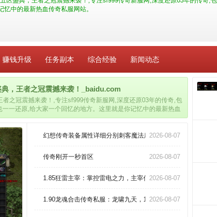
区盛典，王者之冠震撼来袭！,专注sf999传奇新服网,深度还原03年的传奇,
记忆中的最新热血传奇私服网站。
赚钱升级
任务副本
综合经验
新闻动态
王者之冠震撼来袭！_baidu.com
之冠震撼来袭！,专注sf999传奇新服网,深度还原03年的传奇,包
统也一一还原,给大家一个回忆的地方。这里就是你记忆中的最新热血
幻想传奇装备属性详细分别刺客魔法盾。
2026-08-07
传奇刚开一秒首区
2026-08-07
1.85狂雷主宰：掌控雷电之力，主宰传奇世界，等你来征服！
2026-08-07
1.90龙魂合击传奇私服：龙啸九天，1.90至臻，私服圈风云再
2026-08-07