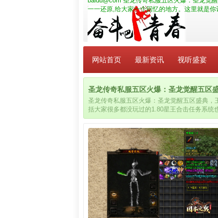
baidu@com
圣龙传奇私服五区火爆：圣龙觉醒五
一一还原,给大家一个回忆的地方。这里就是你
网站首页
最新资讯
视听盛宴
圣龙传奇私服五区火爆：圣龙觉醒五区盛典，
圣龙传奇私服五区火爆：圣龙觉醒五区盛典，王者
括大家很多都没玩过的1.80星王合击任务系
传奇私服网站。