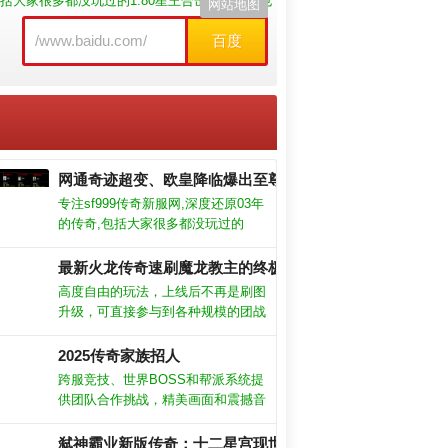
包括大家很多都没玩过的1.80星王合击任务系统也
网站地图
百度
网通奇迹超变、欧皇降临爆出至尊宝石666！
专注sf999传奇新服网,深度还原03年
的传奇,包括大家很多都没玩过的
1.80星王合击任务系统也一一还原,
给大家一个回忆的地方。这里就是你
最新火龙传奇速刷魔龙教主的终极秘籍！
记忆中的最新热血传奇私服网站。
高度自由的玩法，上线后不再是刷图
升级，可直接参与到各种规模的团战
之中。丰富的活动资源奖励，无比欢
快的竞技模式，上线领取极品的神器
2025传奇家族招人
装备。光柱再也不是土豪欧皇的专
跨服竞技、世界BOSS和帮派系统提
属，可能你的下一刀就能发现惊喜拥
供团队合作挑战，精美画面和震撼音
起！
有超级丰富的活动，玩家只需要参加
效，细节精致，视觉体验极佳。特
就可以领取超多道具，帮你快速成
色：支持线上自由交易装备，安全可
弑神霸业新版传奇：十二星宫现世，弑神套装秒杀全服！