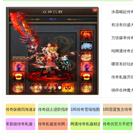
欧皇的专属，可能你的下一刀就能发现惊喜拥有超级丰富的活动，玩家只需
速成长。
冰霜崛起传
有没有仿盛
万倍爆率传
纯网通传奇
哪里有好玩
传奇私服开区
徜徉在神魔
传奇纵横四海速成法师冰咆哮终极奥义！
传奇战士进阶指南：从菜鸟到战神的终极蜕变！
185传奇雪域地图杀掉沃玛教主的法
185雷霆复古传
革新级传奇私服：规则重构，暗黑屠龙现世！
传奇私服发布网：传奇站点九幽魔装单挑暗之魔龙教主
网通传奇私服精选：日版超变速成攻
传奇仿官方手把