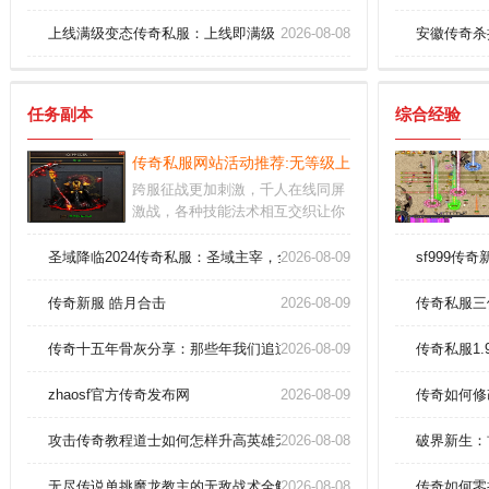
上线满级变态传奇私服：上线即满级，变态传奇全新体验！
2026-08-08
安徽传奇杀
任务副本
综合经验
传奇私服网站活动推荐:无等级上限传奇异常喜悦捡
跨服征战更加刺激，千人在线同屏
激战，各种技能法术相互交织让你
眼花缭乱。升级可获取技能天赋
点，适当分配技能点可加强单个技
圣域降临2024传奇私服：圣域主宰，全图资源垄断战略指南！
2026-08-09
sf999传
能的爆发。攻略：玩家是可以去进
行选择BOSS和首领去进行挑战，
传奇新服 皓月合击
2026-08-09
传奇私服三
每次击杀之后都是会给很多的经验
的。
传奇十五年骨灰分享：那些年我们追过的极品神装！
2026-08-09
传奇私服1
zhaosf官方传奇发布网
2026-08-09
传奇如何修
攻击传奇教程道士如何怎样升高英雄无极真气？
2026-08-08
破界新生：
无尽传说单挑魔龙教主的无敌战术全解析？
2026-08-08
传奇如何零