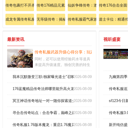
传奇包裹打不开杀死牛魔法师的法子！
传奇176精品元素粗略分析法师英雄幽灵盾
仙妖争锋传奇：激战私服中的仙妖终
传奇176合击全
成龙专属传奇私服：激战龙城之巅，领悟武道巅峰！
无等级传奇：揭秘无等级微变传奇sf的终极玩法
传奇私服霸气家族
道士卡位：精通
最新资讯
视听盛宴
传奇私服武器升级心得分享：玩家分享武器升级的心
同时，还可以使用经验药水等道具
来提高升级速度。独创完善的转生
体系,只需玩家满足指定等级便可前
往挑战守门怪,人物觉醒实战全面升
我本沉默微变三职-独家曝光道士"召唤神兽"无敌组合技！
2026-08-09
九幽第四季
级。精彩的世界有很多玩法，热血
十足的挑战每个人都可以参与。
176蓝魔精品传奇法师哪里能升高火龙烈焰。
2026-08-09
传奇私服送
冥王神话传奇地址一对一随你探索道士神圣战甲术
2026-08-09
sf123今
寻合击传奇站点：合击争霸，巅峰之战
2026-08-09
传奇私服3
传奇私服1.76版本魔龙：重启1.76魔龙之怒，再铸荣耀之战！
2026-08-08
新开纯仿盛