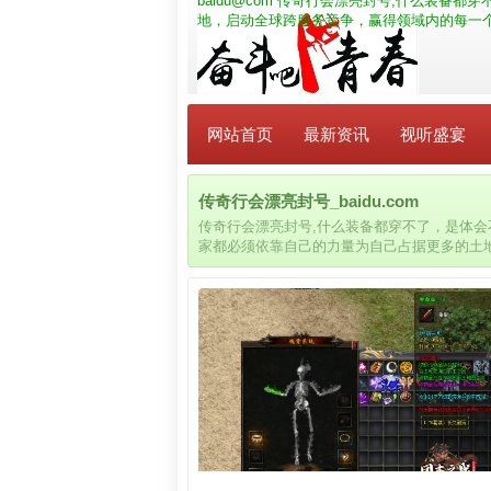
baidu@com
传奇行会漂亮封号,什么装备都穿
地，启动全球跨服务竞争，赢得领域内的每一
网站首页
最新资讯
视听盛宴
传奇行会漂亮封号_baidu.com
传奇行会漂亮封号,什么装备都穿不了，是体
家都必须依靠自己的力量为自己占据更多的土
您的梦想。每场战斗让你爽，变态神装免费得