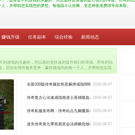
不了，是体会不到游戏的乐趣的，所以最好是快速的提升我们的等级。所有的玩
个人，并帮助您实现您的梦想。每场战斗让你爽，变态神装免费得等你来取。
赚钱升级
任务副本
综合经验
新闻动态
会不到游戏的乐趣的，所以最好是快速的提升我们的等级。所有的玩
地，启动全球跨服务竞争，赢得领域内的每一个人，并帮助您实现
等你来取。
全新200版传奇爆款热卖麻痹戒指888！
2026-08-07
传奇复古心法速成指南道士英雄噬血术？
2026-08-07
传奇私服发布网：传奇站点九幽魔装单挑暗之魔龙教主的绝技
2026-08-07
迷失传奇第九季简易意会法师瞬息移动！
2026-08-07