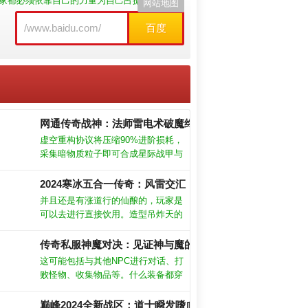
家都必须依靠自己的力量为自己占据更多的土
网站地图
百度
网通传奇战神：法师雷电术破魔终极奥义！
虚空重构协议将压缩90%进阶损耗，
采集暗物质粒子即可合成星际战甲与
符文，终焉级歼星炮组装进度实时可
见。曲率跃迁器为战略级底牌，面对
2024寒冰五合一传奇：风雷交汇，极限闪避瞬杀！
异星文明或星际海盗集团时展现灭世
并且还是有涨道行的仙酿的，玩家是
光华
可以去进行直接饮用。造型吊炸天的
飞剑，在线立即派送，让玩家携拉风
的装扮，驰骋修真战场，繁多的转职
传奇私服神魔对决：见证神与魔的较量，挑战传奇私服中的
？
路线任玩家自由组合，而且不同的流
这可能包括与其他NPC进行对话、打
派，令玩家感受的爽快也悬殊。游戏
败怪物、收集物品等。什么装备都穿
光影细腻逼真，打击特效炸裂屏幕，
不了，是体会不到游戏的乐趣的，所
无限转职由你搭配，变态增幅战力崩
以最好是快速的提升我们的等级。玩
巅峰2024全新战区：道士瞬发嗜血术碾压魔龙教主？