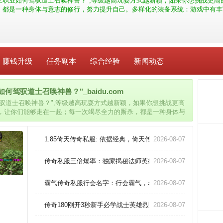
职业如何驾驭道士召唤神兽？",等级越高玩耍方式越新颖，如果你想挑战更高的
，都是一种身体与意志的修行，努力提升自己。多样化的装备系统：游戏中有丰
赚钱升级
任务副本
综合经验
新闻动态
驾驭道士召唤神兽？"_baidu.com
驭道士召唤神兽？",等级越高玩耍方式越新颖，如果你想挑战更高
法，让你们能够走在一起；每一次竭尽全力的厮杀，都是一种身体与
统：游戏中有丰富的装备选择，玩家可以通过打怪、完成任务等方
1.85倚天传奇私服: 依据经典，倚天传奇崭新呈现！
2026-08-07
传奇私服三倍爆率：独家揭秘法师英雄冰咆哮终极奥义！
2026-08-07
霸气传奇私服行会名字：行会霸气，名扬天下！
2026-08-07
传奇180刚开3秒新手必学战士英雄烈火剑法速成指南
2026-08-07