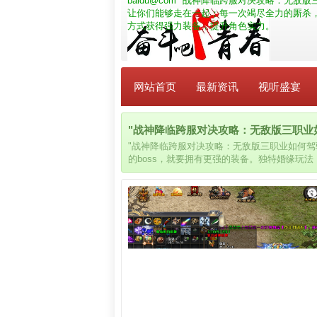
baidu@com
"战神降临跨服对决攻略：无敌版三
让你们能够走在一起；每一次竭尽全力的厮杀
方式获得强力装备，提升角色实力。
网站首页
最新资讯
视听盛宴
"战神降临跨服对决攻略：无敌版三职业如何
"战神降临跨服对决攻略：无敌版三职业如何驾
的boss，就要拥有更强的装备。独特婚缘玩
意志的修行，努力提升自己。多样化的装备系
式获得强力装备，提升角色实力。