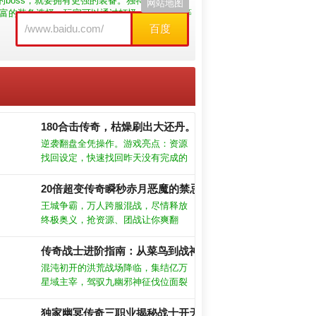
boss，就要拥有更强的装备。独特婚缘玩法，
网站地图
富的装备选择，玩家可以通过打怪、完成任务等
百度
180合击传奇，枯燥刷出大还丹。
逆袭翻盘全凭操作。游戏亮点：资源
找回设定，快速找回昨天没有完成的
任务，奖励和积分一个不少。多种模
式玩法任你选择，娱乐或激战，攻城
20倍超变传奇瞬秒赤月恶魔的禁忌法门！
和打怪，让大家自行选择。
王城争霸，万人跨服混战，尽情释放
终极奥义，抢资源、团战让你爽翻
天。游戏亮点：所有神器均能保值增
值，支持全服拍卖行交易，智能装备
传奇战士进阶指南：从菜鸟到战神的终极蜕变！
回收可快速变现元宝。冲击王者段位
混沌初开的洪荒战场降临，集结亿万
前，先凑齐三套暴击符文，再嗑十倍
星域主宰，驾驭九幽邪神征伐位面裂
攻击药剂，直奔幽冥地窟刷材料拿觉
缝。千变万化的法则光翼特效，任你
醒石。
翱翔七十二层地狱震慑万界，执掌轮
独家幽冥传奇三职业揭秘战士开天斩终极奥义