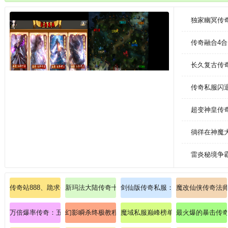
和机制，包括角色、地图、物品、装备等。
独家幽冥传
传奇融合4
长久复古传奇
传奇私服闪
超变神皇传
徜徉在神魔
雷炎秘境争
传奇站888、跪求圣战戒指(战)？
新玛法大陆传奇十分欢快摆摊黄色药粉(中量)。
剑仙版传奇私服：剑仙传奇，剑气冲
魔改仙侠传奇法
万倍爆率传奇：五十倍狂暴盛宴，皇城争霸一触即发！
幻影瞬杀终极教程刺客鬼舞步无限连招秘籍！
魔域私服巅峰榜单：全服首曝跨服军
最火爆的暴击传奇