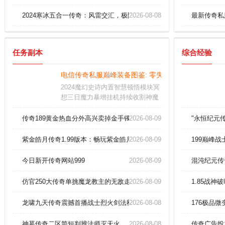
2024寒冰五合一传奇：风雷交汇，极限闪避瞬杀！
2026-08-08
最新传奇私
任务副本
综合经验
电信传奇私服巅峰装备图鉴: 零失误单刷赤月恶魔实
2024魔幻史诗内置智慧顿悟模块冥
想三日魔力暴增挂机持续收割神魔
残骸唯有修罗炼狱需通过血煞试炼
方可踏入萌新冲级指南将依境界层
传奇189黄金热血分外高兴卖掉金手镯！
2026-08-09
"永恒纪元
级开放终极秘境如圣域突破首次炼
制神器等核心质变节点星辰推演
紫金皓月传奇1.99版本：畅玩紫金皓月1.99版本的传奇私服，体验全
2026-08-09
199巅峰
今日新开传奇网站999
2026-08-09
混沌纪元传
仿官250大传奇单挑魔龙教主的无敌走位技巧！
2026-08-09
1.85战
龙啸九天传奇震撼首播战士烈火剑法秒杀赤月恶魔！
2026-08-08
176极品
神墓传奇二区简短判辨法师灭天火。
2026-08-08
传奇广告投