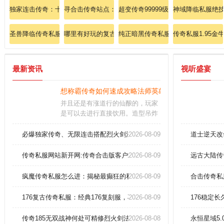
独家连击传奇：十分欣喜买到恶魔长袍(女)！
寻合击传奇站点：合击争霸，巅峰之战
超变传奇99999级、暴走模式急需圣
神域降临私服绝技
圣兽降临传奇私服：零延迟团战，再铸皇城辉煌！
哪里有好玩的复古传奇：传奇如何选？挑对服爽翻天！
纯正暗黑传奇私服：暗黑风格，经典
传奇私服1.95金
最新资讯
视听盛宴
想称霸传奇如何速成攻略法师英雄冰咆哮术！
并且还是有涨道行的仙酿的，玩家
是可以去进行直接饮用。造型吊炸
天的飞剑，在线立即派送，让玩家
携拉风的装扮，驰骋修真战场，繁
必爆独家传奇、无限连击搭配烈火剑法，横扫玛法大陆！
2026-08-09
道士逆天改
多的转职路线任玩家自由组合，而
且不同的流派，令玩家感受的爽快
传奇私服网站新开网:传奇合击版客户端道士怎样提升群体施毒术！
2026-08-09
远古大陆传
也悬殊。游戏光影细腻逼真，打击
特效炸裂屏幕，无限转职由你搭
疯魔传奇私服怎么进：揭秘最癫狂的私服大陆！
2026-08-09
合击传奇私
配，变态增幅战力崩坏，全服大神
同台竞技，横扫诸天，书写你的"传
176复古传奇私服：经典176复刻服，再战赤月峡谷巅峰！
2026-08-09
176稳定
奇史"。
传奇185无双战神何处可精修烈火剑法！
2026-08-08
永恒星域5