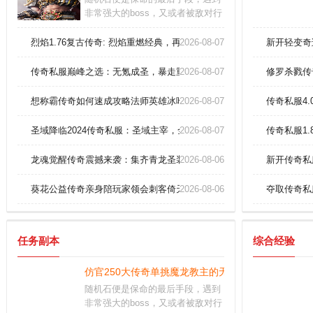
非常强大的boss，又或者被敌对行
会围攻。游戏优势：游戏以传奇故
事为背景，提供波澜壮阔的冒险体
烈焰1.76复古传奇: 烈焰重燃经典，再续1.76版本私服的终极争霸！
2026-08-07
新开轻变奇
验。他们相比战士没那么吃装备，
而且前期单体BOSS也是没那么大
传奇私服巅峰之选：无氪成圣，暴走重临箭箭穿心！
2026-08-07
修罗杀戮传
压力的。
想称霸传奇如何速成攻略法师英雄冰咆哮术！
2026-08-07
传奇私服4
圣域降临2024传奇私服：圣域主宰，全图资源垄断战略指南！
2026-08-07
传奇私服1
龙魂觉醒传奇震撼来袭：集齐青龙圣装触发终极神力
2026-08-06
新开传奇私
葵花公益传奇亲身陪玩家领会刺客倚天辟地？
2026-08-06
夺取传奇私
任务副本
综合经验
仿官250大传奇单挑魔龙教主的无敌走位技巧！
随机石便是保命的最后手段，遇到
非常强大的boss，又或者被敌对行