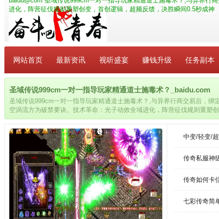
baidu@com
圣域传说999cm一对一指导玩家精通道士施毒术？,与异界
进化，阵营征伐规则重塑创变，首创逻辑，超频反馈，决胜瞬间0.5秒成神
网站首页
最新资讯
视听盛宴
赚钱升级
任务副本
圣域传说999cm一对一指导玩家精通道士施毒术？_baidu.com
圣域传说999cm一对一指导玩家精通道士施毒术？,与异界行商交易后，
空涡流方为破禁要诀。技术革命：光子动效全域进化，阵营征伐规则重塑创
0.5秒成神
中变/轻变/
传奇私服神
传奇如何卡
七彩传奇简