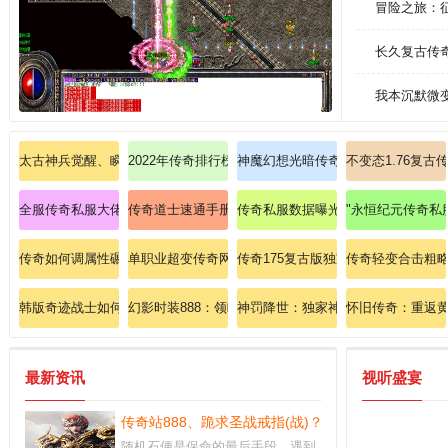
冒险之旅：
长久复古传奇
我本沉默微变
太古神兵觉醒、瞬秒BOSS爆出至尊屠龙！
2022年传奇排行榜亲力亲为带大家辨别道士英雄野蛮冲
神魔幻想光暗传奇亲手替我们领会法
不变态1.76复古
全服传奇私服大佬力荐:微变复古版；单刷爆出青龙战甲
传奇道士速通手册：如何七日速成英雄召唤月灵？
传奇私服数据曝光:传奇zxk：绝版
"永恒纪元传奇私
传奇如何调属性碾压祖玛教主的独家技巧？
单职业超变传奇网站新开网
传奇175复古版独家攻略：法师地狱
传奇轻变合击粗
韩版奇迹战士如何强化黑龙波技能
幻影时装888：领略传奇私服里的至尊奢华
神罚降世：独家神罚传奇私服火爆新
怀旧传奇：重返黄
最新资讯
视听盛宴
传奇站888、跪求圣战戒指(战)？
随机石便是保命的最后手段，遇到