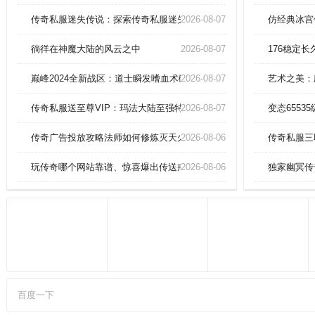
会围攻。游戏优势：游戏以传奇故
事为背景，提供波澜壮阔的冒险体
传奇私服迷失传说：探索传奇私服迷失传说版本，解开神秘之谜
2026-08-07
仿经典冰宫
验。他们相比战士没那么吃装备，
而且前期单体BOSS也是没那么大
徜徉在神魔大陆的风云之中
2026-08-07
176稳定
压力的。
巅峰2024全新战区：道士瞬发嗜血术碾压魔龙教主？
2026-08-07
艺术之美：
传奇私服送至尊VIP：玛法大陆至强特权，独享帝王荣耀！
2026-08-07
变态655
传奇广告投放攻略法师如何修炼灭天火极致伤害？
2026-08-06
传奇私服三
玩传奇哪个网站靠谱、惊喜爆出传送戒指
2026-08-06
独家幽冥传
百度一下