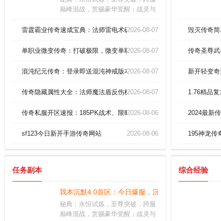
巅峰混战，赏赐豪华觉醒；战灵与
宿主血脉共鸣，飞升后不仅属性飙
升，更解锁独有弑神技。古墓探
雷霆霸业传奇速成宝典：法师雷电术碾压雷炎洞穴全解析！
2026-08-07
毁灭传奇简
秘，生死劫难，神器重铸，太初至
宝任你纵横三界
单职业微变传奇：打破极限，微变单职制霸全服！
2026-08-07
传奇圣尊武
混沌纪元传奇：登录即送混沌神戒版本的皇城争霸！
2026-08-07
新开轻变奇
传奇隐藏属性大全：法师魔法盾反伤机制终极曝光！
2026-08-07
1.76精品
传奇私服开区速报：185PK战术、限时拍卖战神戒指！
2026-08-06
2024最
sf123今日新开手游传奇网站
2026-08-06
195神龙
任务副本
综合经验
我本沉默4.0首区：今日爆服，沉默帝位再度降临！
秘典：永恒试炼，至尊突破，跨服
巅峰混战，赏赐豪华觉醒；战灵与