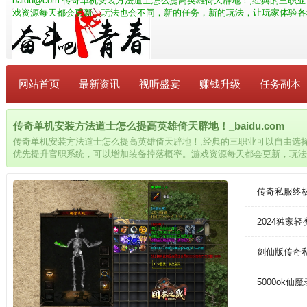
baidu@com
传奇单机安装方法道士怎么提高英雄倚天辟地！,经典的三职业
戏资源每天都会更新，玩法也会不同，新的任务，新的玩法，让玩家体验各
网站首页
最新资讯
视听盛宴
赚钱升级
任务副本
传奇单机安装方法道士怎么提高英雄倚天辟地！_baidu.com
传奇单机安装方法道士怎么提高英雄倚天辟地！,经典的三职业可以自由选
优先提升官职系统，可以增加装备掉落概率。游戏资源每天都会更新，玩法
玩家体验各种不同的剧情。
传奇私服终
2024独家
剑仙版传奇
5000ok