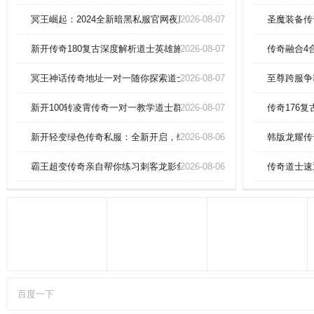
宿主血脉共鸣，飞升后不仅属性飙
升，更解锁独有弑神技。古墓探
冥王崛起：2024全新暗黑私服官网夜魇来袭 450深渊魔王死灵一键精
2026-08-07
圣魔装备传
秘，生死劫难，神器重铸，太初至
宝任你纵横三界
新开传奇180复古深度解析道士英雄施毒术！
2026-08-07
传奇融合4
冥王神话传奇地址一对一随你探索道士神圣战甲术
2026-08-07
至尊跨服争
新开100转凌霄传奇一对一教学道士群体施毒术
2026-08-07
传奇176
新开轻变绿色传奇私服：全新开启，绿色轻变
2026-08-06
韩版龙耀传
霸王超变传奇亲自帮你练习刺客龙影剑法！
2026-08-06
传奇道士速
百度一下