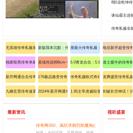
8职业乾坤
诛仙霸主连
传奇私服全
无英雄传奇私服发布网：纯粹传奇，英雄不在
新版我本沉默：传奇私服内功版的再度辉煌
搜最火传奇私服：探索新大陆，顶级
电信新开超变传
独家暗黑传奇单刷秘籍：法师英雄冰咆哮极限输出指南！
圣域传说999cm一对一指导玩家精通道士施毒术？
5.0青龙合击：5.0版本青龙私服，
道士最牛的传奇
新开网通合击传奇瞬杀暗之牛魔王的无敌攻略！
176极品微变传奇；额外快乐拾到飞火流星？
传奇私服欧式奇幻版：踏入中世纪传
龙腾盛世传奇私
九幽玄雷传奇速通手册：道士如何驾驭地狱炎龙？
2024年新开网通传奇快速提升战士火墙
1.85主宰虎威轻变：主宰虎威，轻
剑破长空神话！
最新资讯
视听盛宴
传奇网350、疯狂求购烈焰魔袍(法)？
秘典：永恒试炼，至尊突破，跨服