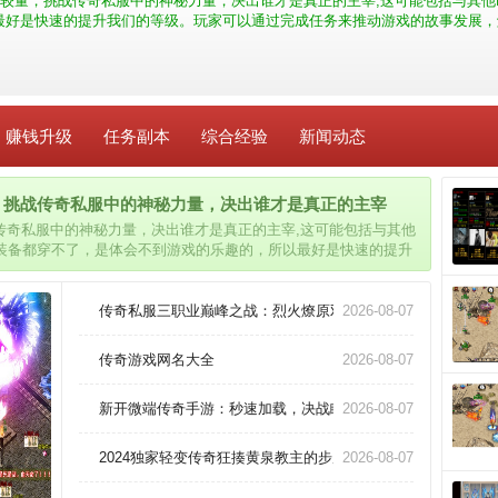
较量，挑战传奇私服中的神秘力量，决出谁才是真正的主宰,这可能包括与其他
最好是快速的提升我们的等级。玩家可以通过完成任务来推动游戏的故事发展，
赚钱升级
任务副本
综合经验
新闻动态
，挑战传奇私服中的神秘力量，决出谁才是真正的主宰
传奇私服中的神秘力量，决出谁才是真正的主宰,这可能包括与其他
么装备都穿不了，是体会不到游戏的乐趣的，所以最好是快速的提升
戏的故事发展，解锁更多的内容和奖励，隐藏着各种宝藏和秘密。
传奇私服三职业巅峰之战：烈火燎原双修战士开天斩？
2026-08-07
传奇游戏网名大全
2026-08-07
新开微端传奇手游：秒速加载，决战瞬息爆发！
2026-08-07
2024独家轻变传奇狂揍黄泉教主的步履？
2026-08-07