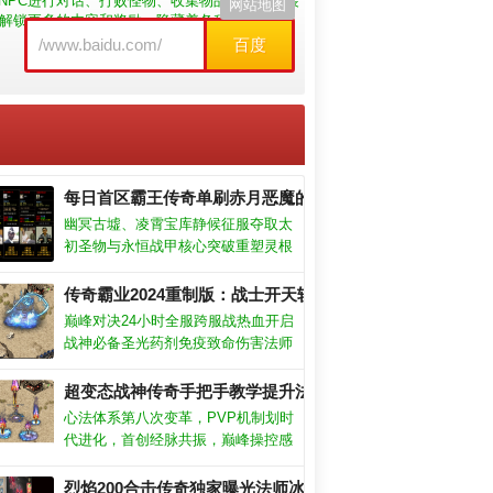
NPC进行对话、打败怪物、收集物品等。什么装
网站地图
解锁更多的内容和奖励，隐藏着各种宝藏和秘
百度
每日首区霸王传奇单刷赤月恶魔的终极技巧
幽冥古墟、凌霄宝库静候征服夺取太
初圣物与永恒战甲核心突破重塑灵根
体系建立宗门即刻加入位面资源战隐
藏剧情解锁前提需完成特殊试炼或破
传奇霸业2024重制版：战士开天斩秒杀赤月恶魔实录！
译天碑引动天地异象
巅峰对决24小时全服跨服战热血开启
战神必备圣光药剂免疫致命伤害法师
战士核心依赖法力源泉这些战场补给
必须常备背包版本焦点十二转轮回弑
超变态战神传奇手把手教学提升法师流星火雨爆发
神诛仙跨服争霸赛王座更迭传说神装
心法体系第八次变革，PVP机制划时
限时觉醒
代进化，首创经脉共振，巅峰操控感
弹指成圣；全图无僵直战斗系统，感
受颠覆性厮杀，炸裂连招感冲破九霄
烈焰200合击传奇独家曝光法师冰霜护体绝技！