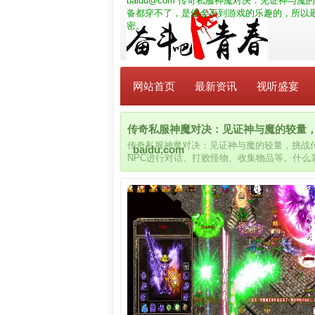
baidu@com
传奇私服神魔对决：见证神与魔的
备都穿不了，是体会不到游戏的乐趣的，所以
密。
网站首页
最新资讯
视听盛宴
传奇私服神魔对决：见证神与魔的较量
传奇私服神魔对决：见证神与魔的较量，挑战
_baidu.com
NPC进行对话、打败怪物、收集物品等。什
我们的等级。玩家可以通过完成任务来推动游