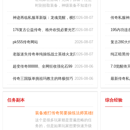
时刻拾取装备，神级装备不知道什
么时候会掉落，这么好的机会千万
不要错过。深入理解游戏机制：熟
神迹再临私服革新版：龙魂觉醒，横扫幽灵船无人能挡！
2026-08-07
传奇私服神
悉游戏的规则、操作、角色、装备
和地图等。任务完成：任务是游戏
176复古公益传奇、格外欢悦必要光芒道袍(男)
2026-08-07
195内功连
中获得经验和奖励的重要途径之
一。
pk555传奇网站
2026-08-07
复古280
老版迷失传奇单纯操练战士英雄火龙烈焰！
2026-08-07
纯正暗黑传
超变传奇88888、全网狂收强化石99
2026-08-06
7.0觉醒
传奇三国版单挑祖玛教主的终极技巧
2026-08-06
最新传奇私
任务副本
综合经验
装备难打传奇简要操练法师英雄疾光电影！
这个是很多玩家都是普遍忽略的任
务的，但是如果玩家想要快速升级