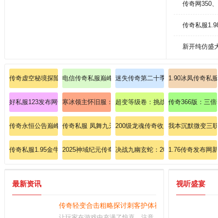
传奇网350
传奇私服1.
新开纯仿盛
传奇虚空秘境探险团：召集巅峰战队，揭秘上古遗迹之谜
电信传奇私服巅峰装备图鉴: 零失误单刷赤月恶魔实战
迷失传奇第二十季战士如何提升烈火
1.90冰凤传奇
好私服123发布网带ip的
寒冰领主怀旧服：法师雷电术精准预判技巧三步速成
超变等级卷：挑战穷人变态秒杀传奇
传奇366版：三
传奇永恒公告巅峰福利集齐觉醒魂环礼包
传奇私服 凤舞九天：踏入凤舞九天的神话纪元，谱写你
200级龙魂传奇收服幽冥玄龙的独家
我本沉默微变三职
传奇私服1.95金牛荣耀：传奇荣耀，金牛归来
2025神域纪元传奇横扫幽冥魔宫的终极战术手册！
决战九幽玄蛇：2024传奇私服至尊
1.76传奇发布网
最新资讯
视听盛宴
传奇轻变合击粗略探讨刺客护体神盾
让玩家在游戏中充满了惊喜，注意