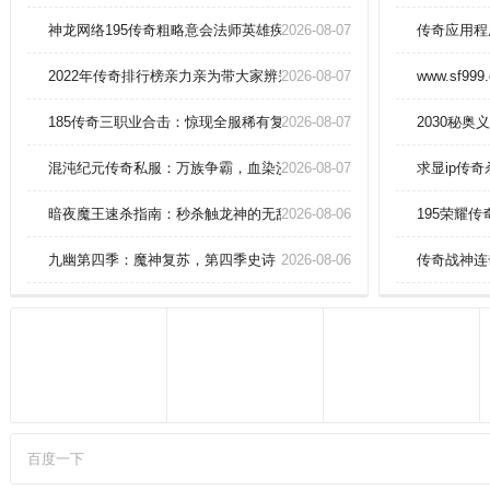
的话是一定不能忽略的。剧情循环
任务：在特定地点会遇到，如万劫
神龙网络195传奇粗略意会法师英雄疾光电影
2026-08-07
传奇应用程
谷、燕子坞、聚贤庄等。符文_通
过玛雅神殿怪物掉落，以及比奇。
2022年传奇排行榜亲力亲为带大家辨别道士英雄野蛮冲撞
2026-08-07
www.sf999
185传奇三职业合击：惊现全服稀有复活戒指？
2026-08-07
2030秘
混沌纪元传奇私服：万族争霸，血染沙城，谁与争锋！
2026-08-07
求显ip传
暗夜魔王速杀指南：秒杀触龙神的无敌秘籍！
2026-08-06
195荣耀
九幽第四季：魔神复苏，第四季史诗
2026-08-06
传奇战神连
百度一下