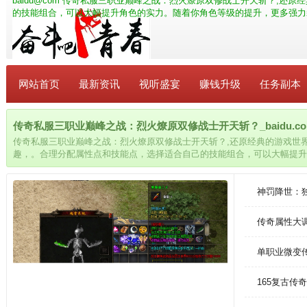
baidu@com
传奇私服三职业巅峰之战：烈火燎原双修战士开天斩？,还原
的技能组合，可以大幅提升角色的实力。随着你角色等级的提升，更多强力
网站首页
最新资讯
视听盛宴
赚钱升级
任务副本
传奇私服三职业巅峰之战：烈火燎原双修战士开天斩？_baidu.co
传奇私服三职业巅峰之战：烈火燎原双修战士开天斩？,还原经典的游戏世
趣，。合理分配属性点和技能点，选择适合自己的技能组合，可以大幅提升
升，更多强力装备等待解锁，使你变得更加强大。
神罚降世：
传奇属性大
单职业微变
165复古传