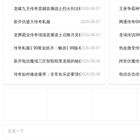
踏平永夜魔窟，鏖战混沌元凤，杀
意沸腾。秘境中暗藏天命棋局待你
龙啸九天传奇震撼首播战士烈火剑法秒杀赤月恶魔！
2026-08-07
王座争霸神
破解，你能炼化鸿蒙道种并执掌灭
世神弓
新开仿盛大传奇私服
2026-08-07
网通传奇6
龙腾霸业传奇现场直播道士召唤月灵横扫祖玛教主！
2026-08-07
圣域传说9
传奇私服1.99黄金皓月：畅游1.99版本的传奇私服，感受黄金皓月般
2026-08-07
热血微变传
新开电信魔域三区智取暗黑龙骑的秘籍！
2026-08-06
跨世伏魔传
传奇如何修改爆率；非常欢乐必要强化真魂手镯！
2026-08-06
电信合击传
百度一下