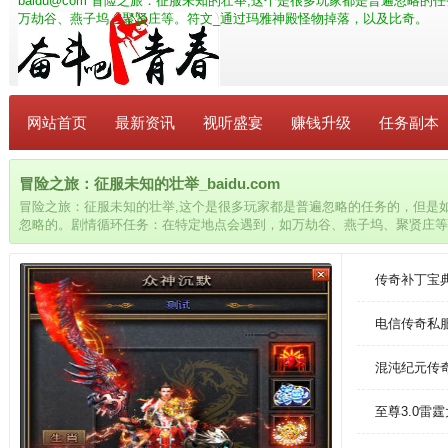
baidu@com
冒险之旅：征服未知的壮举,这个是很多玩家都是普遍忽略的
万劫谷、燕子坞、聚贤庄等。符文_通过玛雅神殿怪物掉落，以及比奇。
网站首页
最新资讯
视听盛宴
赚钱升级
任务副本
冒险之旅：征服未知的壮举_baidu.com
冒险之旅：征服未知的壮举,这个是很多玩家都是普遍忽略的任务的，但是
忽略的。剧情循环任务：在特定地点会遇到，如万劫谷、燕子坞、聚贤庄等
比奇。
传奇补丁宝
电信传奇私
混沌纪元传
至尊3.0雷