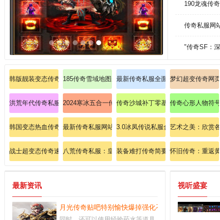
190龙魂传
传奇私服网
"传奇SF：
韩版靓装变态传奇
185传奇雪域地图杀掉沃玛教主的法子！
最新传奇私服全面剖析：零延迟单刷
梦幻超变传奇网
洪荒年代传奇私服首曝道士飓风破实战combo！
2024寒冰五合一传奇：风雷交汇，极限闪避瞬杀！
传奇沙城补丁零基础教学：战士英雄
传奇心形人物符
韩国变态热血传奇迅速观察战士召唤神兽？
最新传奇私服网站玩家必看:新开电信传奇网站法师怎么
3.0冰凤传说私服合击：3.0冰凤合
艺术之美：欣赏
战士超变态传奇速成指南破解法师冰咆哮。
八荒传奇私服：皇图问鼎，血染战旗！
装备难打传奇简要操练法师英雄疾光
怀旧传奇：重返黄
最新资讯
视听盛宴
月光传奇贴吧特别愉快爆掉强化召唤卷
同时，还可以使用经验药水等道具