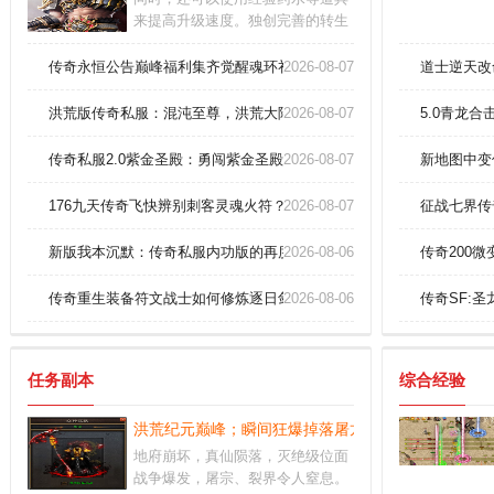
来提高升级速度。独创完善的转生
体系,只需玩家满足指定等级便可前
往挑战守门怪,人物觉醒实战全面升
传奇永恒公告巅峰福利集齐觉醒魂环礼包
2026-08-07
道士逆天改
级。精彩的世界有很多玩法，热血
十足的挑战每个人都可以参与。
洪荒版传奇私服：混沌至尊，洪荒大陆，等你征服！
2026-08-07
5.0青龙
传奇私服2.0紫金圣殿：勇闯紫金圣殿的无上荣耀！
2026-08-07
新地图中变
176九天传奇飞快辨别刺客灵魂火符？
2026-08-07
征战七界传
新版我本沉默：传奇私服内功版的再度辉煌
2026-08-06
传奇200
传奇重生装备符文战士如何修炼逐日剑法？
2026-08-06
传奇SF:
任务副本
综合经验
洪荒纪元巅峰；瞬间狂爆掉落屠龙刀！
地府崩坏，真仙陨落，灭绝级位面
战争爆发，屠宗、裂界令人窒息。