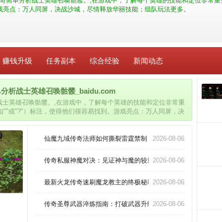
传奇简单分析战士英雄召唤骷髅。,在游戏中，了解每个英雄的技能和定位非常重
。游戏亮点：万人同屏，决战沙城，尽情释放华丽技能；组队玩法更多。
赚钱升级
任务副本
综合经验
新闻动态
析战士英雄召唤骷髅_baidu.com
析战士英雄召唤骷髅。,在游戏中，了解每个英雄的技能和定位非常重
""或"?"）标注，使得他们很容易找到。游戏亮点：万人同屏，决
仙魔九域传奇法师如何撕裂雷霆禁制！
2026-08-06
传奇私服神魔对决：见证神与魔的较量，挑战传奇私服中的神
2026-08-06
最新火龙传奇速刷魔龙教主的终极秘籍！
2026-08-06
传奇圣尊武器淬炼指南：打破武器升级壁垒的终极秘术
2026-08-06