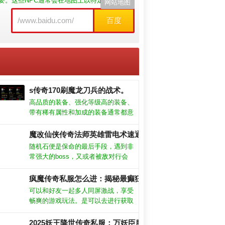
要。这些NPC通常会在地图上以特定的符号
网站地图
百度
s传奇170刷魔龙刀兵的战术。
高品质的装备、强化等级高的装备、
带有稀有属性和加成的装备通常都意
味着较高的战斗力。万人战场，占领
城池，一直以来都是最刺激，最激烈
魔改仙侠传奇法师英雄雷电术速通指南重磅来袭！
的玩法。在游戏中寻找属于自己的独
随机石便是保命的最后手段，遇到非
特风格，并与其他玩家分享你的经验
常强大的boss，又或者被敌对行会
秘力量，决出谁才是真正的主宰
和见解。
围攻。游戏优势：游戏以传奇故事为
背景，提供波澜壮阔的冒险体验。他
疯魔传奇私服怎么进：揭秘最癫狂的私服大陆！
们相比战士没那么吃装备，而且前期
可以和好友一起多人同屏激战，享受
单体BOSS也是没那么大压力的。
畅爽的游戏玩法。是可以去进行获取
到不少的经验的，并且还是有机会爆
比较稀有的装备或者道具的。这些
2025妖王降世传奇私服：万妖臣服，九霄动荡，重燃杀戮