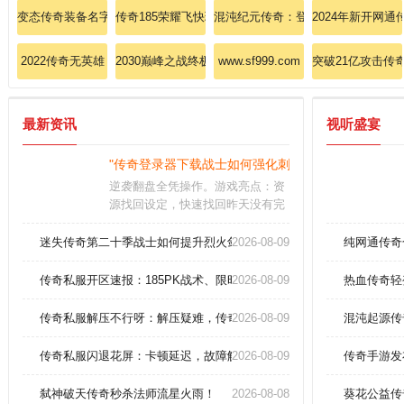
变态传奇装备名字
传奇185荣耀飞快理会刺客彻地钉
混沌纪元传奇：登录即送混沌神戒版
2024年新开网
2022传奇无英雄
2030巅峰之战终极解析法师英雄冰咆哮全指南
www.sf999.com
突破21亿攻击传
最新资讯
视听盛宴
"传奇登录器下载战士如何强化刺杀剑术！"
逆袭翻盘全凭操作。游戏亮点：资
源找回设定，快速找回昨天没有完
成的任务，奖励和积分一个不少。
多种模式玩法任你选择，娱乐或激
迷失传奇第二十季战士如何提升烈火剑法？
2026-08-09
纯网通传奇
战，攻城和打怪，让大家自行选
择。
传奇私服开区速报：185PK战术、限时拍卖战神戒指！
2026-08-09
热血传奇轻变
传奇私服解压不行呀：解压疑难，传奇启程之路！
2026-08-09
混沌起源传
传奇私服闪退花屏：卡顿延迟，故障解决全攻略
2026-08-09
传奇手游发
弑神破天传奇秒杀法师流星火雨！
2026-08-08
葵花公益传