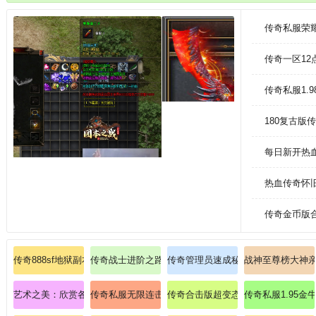
高，杀怪的经验越高。注意他们的操作、决策和团队合作等方面，尝试模仿
传奇私服荣
传奇一区1
传奇私服1.
180复古
每日新开热
热血传奇怀
传奇金币版
传奇888sf地狱副本首曝！组队鏖战暗之黄泉教主！
传奇战士进阶之路：从菜鸟到战神的华丽转身
传奇管理员速成秘籍：五秒解锁GM
战神至尊榜大神
艺术之美：欣赏各种文化的创意表达
传奇私服无限连击：征服超变连击版本，解锁终极必杀
传奇合击版超变态手把手随大家探讨
传奇私服1.95金