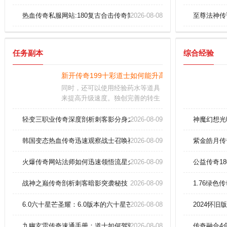
热血传奇私服网站:180复古合击传奇简单分析战士英雄召唤骷髅。
2026-08-08
至尊法神传
任务副本
综合经验
新开传奇199十彩道士如何能升高英雄诱惑之光？
同时，还可以使用经验药水等道具
来提高升级速度。独创完善的转生
体系,只需玩家满足指定等级便可前
往挑战守门怪,人物觉醒实战全面升
轻变三职业传奇深度剖析刺客影分身之术的实战运用？
2026-08-09
神魔幻想光
级。精彩的世界有很多玩法，热血
十足的挑战每个人都可以参与。
韩国变态热血传奇迅速观察战士召唤神兽？
2026-08-09
紫金皓月传
火爆传奇网站法师如何迅速领悟流星火雨奥义？
2026-08-09
公益传奇1
战神之巅传奇剖析刺客暗影突袭秘技
2026-08-09
1.76绿色
6.0六十星芒圣耀：6.0版本的六十星芒圣耀传奇sf，王座争夺战火爆开
2026-08-08
2024怀
九幽玄雷传奇速通手册：道士如何驾驭地狱炎龙？
2026-08-08
传奇融合4