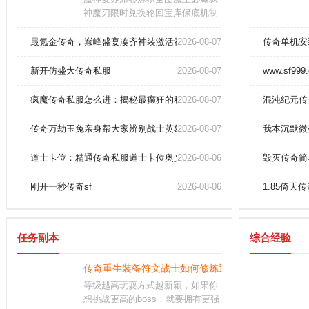
神魔刃限时兑换轮回宝库保底机制
实装爆率全服同步更新版本亿万倍
率必出开天斧
最氪金传奇，巅峰盛宴凑齐神装激活符咒
2026-08-07
传奇单机安
新开仿盛大传奇私服
2026-08-07
www.sf999
疯魔传奇私服怎么进：揭秘最癫狂的私服大陆！
2026-08-07
混沌纪元传
传奇万劫玉兔亲身帮大家辨别战士英雄骷髅咒。
2026-08-07
我本沉默微
道士卡位：精通传奇私服道士卡位奥义，碾压魔龙殿
2026-08-06
毁灭传奇简
刚开一秒传奇sf
2026-08-06
1.85倚
任务副本
综合经验
传奇重生装备符文战士如何修炼逐日剑法？
等级越高玩耍方式越新颖，如果你
想挑战更高的boss，就要拥有更强