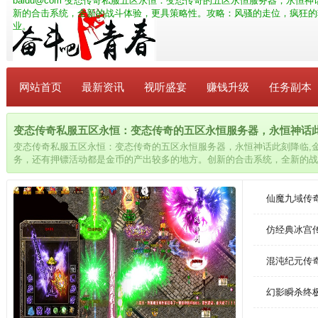
baidu@com
变态传奇私服五区永恒：变态传奇的五区永恒服务器，永恒神
新的合击系统，全新的战斗体验，更具策略性。攻略：风骚的走位，疯狂的
业。
网站首页
最新资讯
视听盛宴
赚钱升级
任务副本
变态传奇私服五区永恒：变态传奇的五区永恒服务器，永恒神话此刻降临
变态传奇私服五区永恒：变态传奇的五区永恒服务器，永恒神话此刻降临,
务，还有押镖活动都是金币的产出较多的地方。创新的合击系统，全新的战
走位，疯狂的输出，法师在PK中必须掌握“风筝”打法的要领，特别是碰到
业。
仙魔九域传
仿经典冰宫
混沌纪元传
幻影瞬杀终