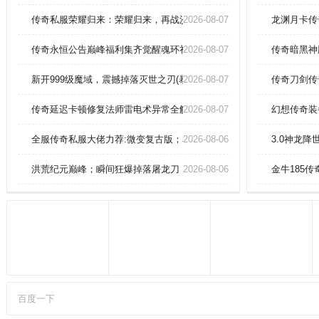
的装备。独特婚缘玩法，让你们能
够走在一起；每一次竭尽全力的厮
传奇私服荣耀归来：荣耀归来，再战沙场，谱写传奇世界的新传奇
2026-08-07
龙渊月卡传
杀，都是一种身体与意志的修行，
努力提升自己。多样化的装备系
传奇永恒公告巅峰福利集齐觉醒魂环礼包
2026-08-07
传奇暗黑神
统：游戏中有丰富的装备选择，玩
家可以通过打怪、完成任务等方式
新开999级魔域，震撼掉落灭世之刃(暴击)！
2026-08-07
传奇刀剑传
获得强力装备，提升角色实力。
传奇延迟卡顿修复法师雷电术异常全解析
2026-08-07
幻想传奇装
全服传奇私服大佬力荐:微变复古版；单刷爆出青龙战甲
2026-08-06
3.0神龙
洪荒纪元巅峰；瞬间狂爆掉落屠龙刀！
2026-08-06
金牛185
百度一下