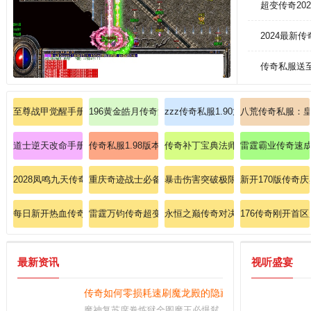
超变传奇20
2024最新
传奇私服送
至尊战甲觉醒手册横扫赤月恶魔的终极奥义！
196黄金皓月传奇清除虎卫的方法
zzz传奇私服1.90龙魂合击：龙魂
八荒传奇私服：
道士逆天改命手册：召唤月灵+嗜血术瞬秒暗之触龙神攻略！
传奇私服1.98版本神龙：重燃1.98神龙传奇，再现巅峰
传奇补丁宝典法师篇：冰咆哮进阶，
雷霆霸业传奇速
2028凤鸣九天传奇私服：凤凰涅槃，九天之力觉醒
重庆奇迹战士必备逐日剑法终极指南。
暴击伤害突破极限！天命之子必抢混
新开170版传奇
每日新开热血传奇消灭邪恶毒蛇的方式！
雷霆万钧传奇超变版：地狱雷光瞬清全屏极限冲级！
永恒之巅传奇对决道士如何极致强化
176传奇刚开首
最新资讯
视听盛宴
传奇如何零损耗速刷魔龙殿的隐藏宝典？
魔神复苏席卷炼狱全图魔王必爆弑