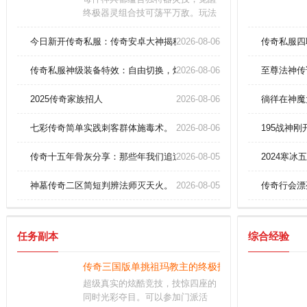
终极器灵组合技可荡平万敌。玩法
设计的巅峰：这是一款以国战掠夺
为核心的开放世界游戏。锻造天命
今日新开传奇私服：传奇安卓大神揭秘法师雷电术终极奥义！
2026-08-06
传奇私服四
武器还能解锁神秘词条加成，多层
属性叠加，让你战力飙升三倍。
传奇私服神级装备特效：自由切换，炫彩夺目，打造绝世利器！
2026-08-06
至尊法神传
2025传奇家族招人
2026-08-06
徜徉在神魔
七彩传奇简单实践刺客群体施毒术。
2026-08-06
195战神
传奇十五年骨灰分享：那些年我们追过的极品神装！
2026-08-05
2024寒
神墓传奇二区简短判辨法师灭天火。
2026-08-05
传奇行会漂
任务副本
综合经验
传奇三国版单挑祖玛教主的终极技巧
超级真实的炫酷竞技，技惊四座的
同时光彩夺目。可以参加门派活