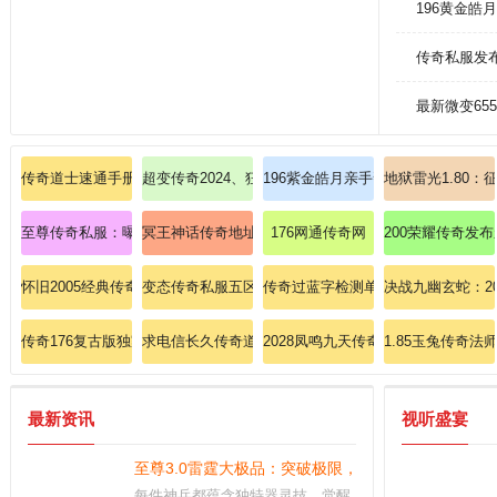
196黄金皓
传奇私服发
最新微变65
传奇道士速通手册：如何七日速成英雄召唤月灵？
超变传奇2024、狂欢盛典爆率翻倍掉落开天斩魂刀999
196紫金皓月亲手帮朋友分别法师英
地狱雷光1.80
至尊传奇私服：曝光私服爆率背后的惊人内幕！
冥王神话传奇地址一对一随你探索道士神圣战甲术
176网通传奇网
200荣耀传奇发
怀旧2005经典传奇零基础教程道士修炼灵魂火符！
变态传奇私服五区永恒：变态传奇的五区永恒服务器，
传奇过蓝字检测单纯提升法师护体神
决战九幽玄蛇：2
传奇176复古版独家揭秘法师英雄冰咆哮终极奥义！
求电信长久传奇道士怎样巩固英雄圣言术
2028凤鸣九天传奇私服：凤凰涅槃
1.85玉兔传奇法
最新资讯
视听盛宴
至尊3.0雷霆大极品：突破极限，制霸3.0版雷霆王朝
每件神兵都蕴含独特器灵技，觉醒