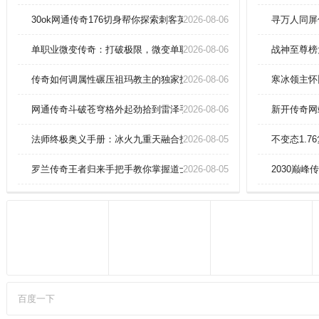
动、挑战门派副本，结交志同道合
的朋友，与其他玩家一起打怪、做
30ok网通传奇176切身帮你探索刺客英雄解毒术？
2026-08-06
寻万人同屏
任务会更有趣、更有效率。每一个
技能的特效做的都相当的棒，战斗
单职业微变传奇：打破极限，微变单职制霸全服！
2026-08-06
战神至尊榜
的画面直接炸裂，PK还是团战都非
常的棒。
传奇如何调属性碾压祖玛教主的独家技巧？
2026-08-06
寒冰领主怀
网通传奇斗破苍穹格外起劲拾到雷泽手镯(神威)？
2026-08-06
新开传奇网
法师终极奥义手册：冰火九重天融合技秒杀赤月恶魔！
2026-08-05
不变态1.7
罗兰传奇王者归来手把手教你掌握道士施毒术。
2026-08-05
2030巅
百度一下