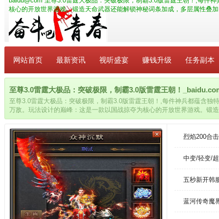
baidu@com
至尊3.0雷霆大极品：突破极限，制霸3.0版雷霆王朝！,每
核心的开放世界游戏。锻造天命武器还能解锁神秘词条加成，多层属性叠加
网站首页
最新资讯
视听盛宴
赚钱升级
任务副本
至尊3.0雷霆大极品：突破极限，制霸3.0版雷霆王朝！_baidu.co
至尊3.0雷霆大极品：突破极限，制霸3.0版雷霆王朝！,每件神兵都蕴含
万敌。玩法设计的巅峰：这是一款以国战掠夺为核心的开放世界游戏。锻造
层属性叠加，让你战力飙升三倍。
烈焰200
中变/轻变/
五秒新开韩
蓝河传奇魔