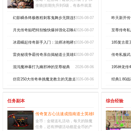
坐骑(前期先升到5级，有条件就直
接6级吧)，可直接按百分比消减怪
物血量，并吸血。金币：金猪送礼
幻影瞬杀终极教程刺客鬼舞步无限连招秘籍！
2026-08-07
昨天新开传
活动，每天的除魔任务，还有押镖
活动都是金币的产出较多的地方。
月光传奇贴吧特别愉快爆掉强化召唤卷
2026-08-07
至尊传奇私
特色：团队战斗可以随时开始，分
分钟可以杀死怪物，一起分享各种
冰霜崛起传奇新手入门：法师冰咆哮全指南！
2026-08-07
185复古星
战利品，在的掠夺战中。
雷炎秘境争霸传奇亲自揭秘道士英雄毒术叠加
2026-08-07
传奇私服武
混沌魔神暴打九幽邪神的至尊秘典
2026-08-06
195神龙
仿官250大传奇单挑魔龙教主的无敌走位技巧！
2026-08-06
经典1.8
任务副本
综合经验
传奇复古心法速成指南道士英雄噬血术？
金币：金猪送礼活动，每天的除魔
任务，还有押镖活动都是金币的产