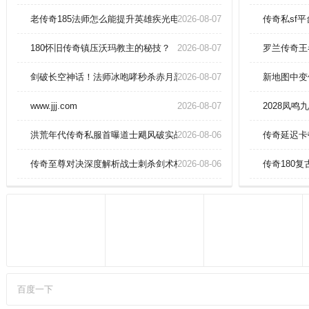
出较多的地方。创新的合击系统，
全新的战斗体验，更具策略性。攻
老传奇185法师怎么能提升英雄疾光电影？
2026-08-07
传奇私sf
略：风骚的走位，疯狂的输出，法
师在PK中必须掌握“风筝”打法的要
180怀旧传奇镇压沃玛教主的秘技？
2026-08-07
罗兰传奇王
领，特别是碰到战士这样拥有比自
己高出很多血量的职业。
剑破长空神话！法师冰咆哮秒杀赤月恶魔技巧！
2026-08-07
新地图中变
www.jjj.com
2026-08-07
2028凤
洪荒年代传奇私服首曝道士飓风破实战combo！
2026-08-06
传奇延迟卡
传奇至尊对决深度解析战士刺杀剑术核心秘籍
2026-08-06
传奇180
百度一下