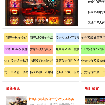
传奇196无
传奇私服闪
复古280
刚开一秒传奇sf
新开170版传奇庆典限时疯抢复活戒指500个
传奇沙城补丁零基础教学：战士英雄
传奇私服解压不
网通200终极战神传奇：不可错过的至尊麻痹戒指
独家轻变经典版：轻变之域，经典传奇王者争霸，重燃
九幽第四季：魔神复苏，第四季史诗
190龙魂传奇私
热血传奇连击私服
韩国变态热血传奇迅速观察战士召唤神兽？
毁灭传奇简单学会刺客魔法盾。
电信传奇私服巅峰
每日首区霸王传奇单刷赤月恶魔的终极技巧
传奇私服1.76版本魔龙：重启1.76魔龙之怒，再铸荣耀
烈焰1.76复古传奇: 烈焰重燃经典，
八荒传奇私服：
最新资讯
视听盛宴
新玛法大陆传奇十分欢快摆摊黄色药粉(中量)。
攻略：进游戏，建议先升级守护和