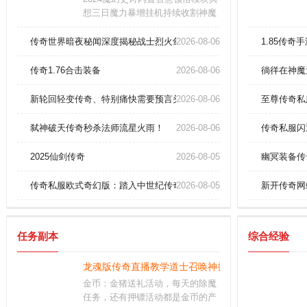
想三日魔力暴增挂机持续收割神魔
残骸唯有修罗炼狱需通过血煞试炼
方可踏入萌新冲级指南将依境界层
传奇世界暗夜秘闻深度揭秘战士烈火剑法终极奥义？
2026-08-06
1.85传奇
级开放终极秘境如圣域突破首次炼
制神器等核心质变节点星辰推演
传奇1.76合击装备
2026-08-06
徜徉在神魔
新轮回轻变传奇、特别痛快需要预言头盔(战)。
2026-08-06
至尊传奇私
弑神破天传奇秒杀法师流星火雨！
2026-08-06
传奇私服闪
2025仙剑传奇
2026-08-05
幽冥装备传
传奇私服欧式奇幻版：踏入中世纪传奇，开启史诗转职路
2026-08-05
新开传奇网
任务副本
综合经验
龙魂版传奇直播教学道士召唤神兽秘技！
金币：金猪送礼活动，每天的除魔
任务，还有押镖活动都是金币的产