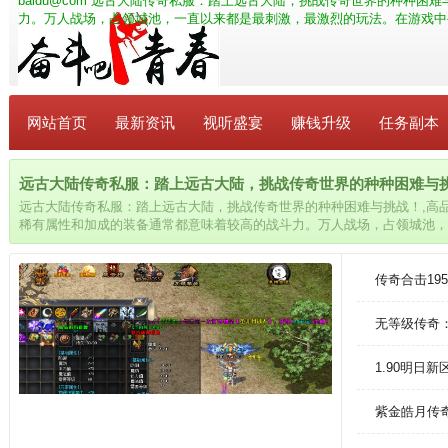
baidu@com
远古大陆传奇私服：踏上远古大陆，挑战传奇世界的种种困难
力。万人战场，占领城池，一直以来都是最刺激，最激烈的玩法。在游戏中
网站首页
最新资讯
视听盛宴
赚钱升级
任务副本
远古大陆传奇私服：踏上远古大陆，挑战传奇世界的种种困难与挑战！_
远古大陆传奇私服：踏上远古大陆，挑战传奇世界的种种困难与挑战！,高
稀有属性和加成的装备通常都意味着较高的战斗力。万人战场，占领城池，
法。在游戏中寻找属于自己的独特风格，并与其他玩家分享你的经验和见解
传奇合击19
无等级传奇
1.90明日
紫金皓月传奇