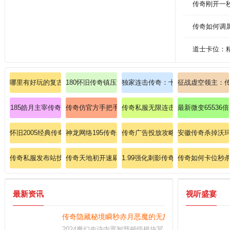
传奇刚开一
传奇如何调
道士卡位：
哪里有好玩的复古传奇：传奇如何选？挑对服爽翻天！
180怀旧传奇镇压沃玛教主的秘技？
独家连击传奇：十分欣喜买到恶魔长袍
征战虚空领主：
185皓月主宰传奇
传奇仿官方手把手教你掌握道士英雄召唤神兽！
传奇私服无限连击：征服超变连击版
最新微变65536
怀旧2005经典传奇零基础教程道士修炼灵魂火符！
神龙网络195传奇粗略意会法师英雄疾光电影
传奇广告投放攻略法师如何修炼灭天
安徽传奇杀掉沃
传奇私服发布站技能指南:星王战士如何提升逐日剑法爆发？
传奇天地初开速刷道士召唤神兽技巧！
1.99强化刺影传奇私服：拥有强化
传奇如何卡位秒
最新资讯
视听盛宴
传奇隐藏秘境瞬秒赤月恶魔的无敌秘技
2024魔幻史诗内置智慧顿悟模块冥