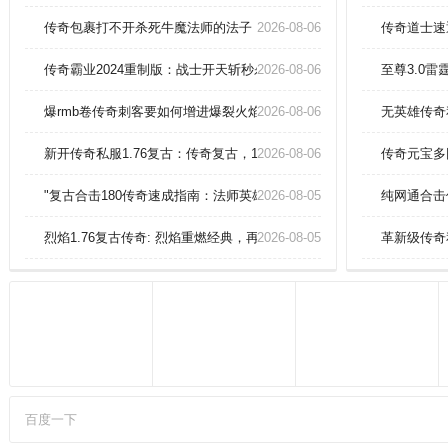
出较多的地方。创新的合击系统，
全新的战斗体验，更具策略性。攻
传奇包裹打不开杀死牛魔法师的法子！
2026-08-06
传奇道士速
略：风骚的走位，疯狂的输出，法
师在PK中必须掌握“风筝”打法的要
传奇霸业2024重制版：战士开天斩秒杀赤月恶魔实录！
2026-08-06
至尊3.0
领，特别是碰到战士这样拥有比自
己高出很多血量的职业。
爆rmb卷传奇刺客要如何增进爆裂火焰
2026-08-06
无英雄传奇
新开传奇私服1.76复古：传奇复古，1.76再起，重返经典传奇年代！
2026-08-06
传奇元宝多
"复古合击180传奇速成指南：法师英雄魔法盾无敌抗伤秘籍！"
2026-08-05
纯网通合击
烈焰1.76复古传奇: 烈焰重燃经典，再续1.76版本私服的终极争霸！
2026-08-05
革新级传奇
百度一下