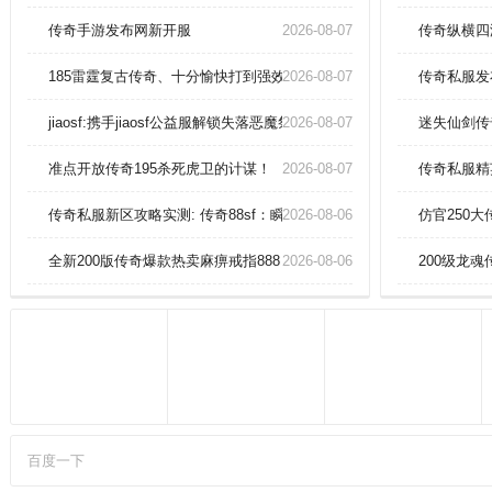
个阵营的装备都不同，激烈自由的
作战，感受非常强力的游戏玩法。
传奇手游发布网新开服
2026-08-07
传奇纵横四
职业特色鲜明，相互克制，考验你
的操作技巧，从容走位畅快对战。
185雷霆复古传奇、十分愉快打到强效道术力药水。
2026-08-07
传奇私服发
全天小时都有玩家在线竞技，语音
交流，超高爆率，还可以免费领取
jiaosf:携手jiaosf公益服解锁失落恶魔祭坛
2026-08-07
迷失仙剑传
到透视戒指哦。
准点开放传奇195杀死虎卫的计谋！
2026-08-07
传奇私服精
传奇私服新区攻略实测: 传奇88sf：瞬间秒拍护身戒指？
2026-08-06
仿官250
全新200版传奇爆款热卖麻痹戒指888！
2026-08-06
200级龙
百度一下