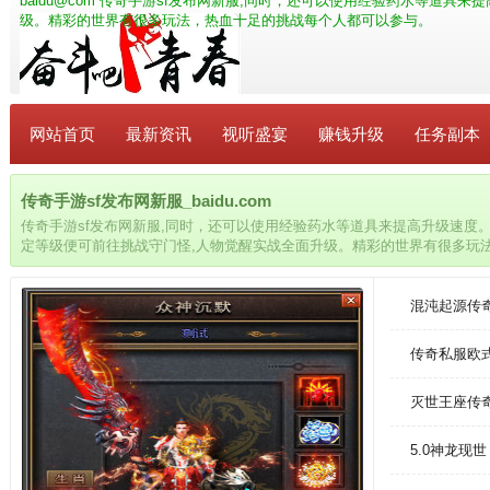
baidu@com
传奇手游sf发布网新服,同时，还可以使用经验药水等道具来
级。精彩的世界有很多玩法，热血十足的挑战每个人都可以参与。
网站首页
最新资讯
视听盛宴
赚钱升级
任务副本
传奇手游sf发布网新服_baidu.com
传奇手游sf发布网新服,同时，还可以使用经验药水等道具来提高升级速度
定等级便可前往挑战守门怪,人物觉醒实战全面升级。精彩的世界有很多玩
与。
混沌起源传
传奇私服欧
灭世王座传
5.0神龙