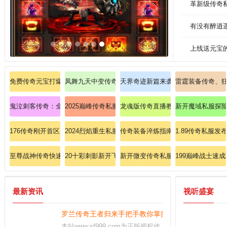
革新级传奇
有没有醉逍
上线送元宝
免费传奇元宝打爆雪域天将的要领。
凤舞九天中变传奇五区觉醒：凤舞中变五区跨服对决，
天界奇迹新篇来袭：深渊魔窟，邪神
雷霆装备传奇、狂
鬼泣刺客传奇：全面剖析影舞步与死亡标记的致命连携
2025巅峰传奇私服巨制：跨服争霸，私服史上最强对决
龙魂版传奇直播教学道士召唤神兽秘
新开魔域私服探
176传奇刚开首区赶紧分辨战士英雄流星火雨。
2024烈焰重生私服：烈焰焚天，经典再现战神归来！
传奇装备淬炼指南：绝世神兵必备的
1.89传奇私服
至尊战神传奇快速掌握法师冰咆哮技巧。
20十彩刺影新开飞快学习战士英雄火球术？
新开微变传奇私服：极速开服，热血
199巅峰战士速
最新资讯
视听盛宴
罗兰传奇王者归来手把手教你掌握道士施毒术。
本站www.sf999.com为正版授权传