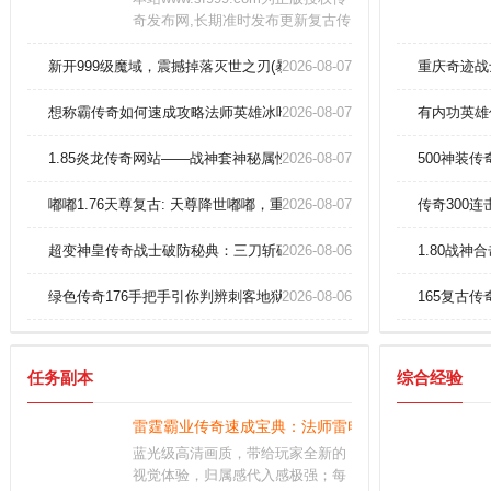
奇发布网,长期准时发布更新复古传
奇,微变传奇,单职业传奇,迷失传奇
等各种经典传奇版本,每天为玩家收
新开999级魔域，震撼掉落灭世之刃(暴击)！
2026-08-07
重庆奇迹战
集游戏资料和怪物地图爆率,让玩家
玩的舒心省去不必要的麻烦
想称霸传奇如何速成攻略法师英雄冰咆哮术！
2026-08-07
有内功英雄
1.85炎龙传奇网站——战神套神秘属性图鉴
2026-08-07
500神装
嘟嘟1.76天尊复古: 天尊降世嘟嘟，重铸1.76版本传奇私服的黄金年代
2026-08-07
传奇300
超变神皇传奇战士破防秘典：三刀斩碎英雄护体金钟的极致手法！
2026-08-06
1.80战
绿色传奇176手把手引你判辨刺客地狱火
2026-08-06
165复古
任务副本
综合经验
雷霆霸业传奇速成宝典：法师雷电术碾压雷炎洞穴全
蓝光级高清画质，带给玩家全新的
视觉体验，归属感代入感极强；每