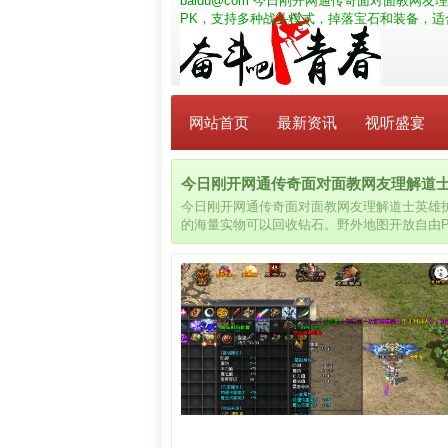
baidu@com
今日刚开网通传奇面对面教网友理
PK，支持多种战斗模式，掉落宝石和装备，
网站首页
最新资讯
视听盛宴
今日刚开网通传奇面对面教网友理解道士英雄
今日刚开网通传奇面对面教网友理解道士英雄护
的海量实物可以回收钻石。野外地图开放自由
过升级和强化提升角色属性和能力，角色各具