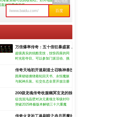
出的海量实物可以回收钻石。野外地图开放自由
网站地图
据喜好和需求选择。
百度
万倍爆率传奇：五十倍狂暴盛宴，皇城争霸一触即发！
超级真实的炫酷竞技，技惊四座的同
时光彩夺目。可以参加门派活动、挑
战门派副本，结交志同道合的朋友，
与其他玩家一起打怪、做任务会更有
传奇天地初开速刷道士召唤神兽技巧！
趣、更有效率。每一个技能的特效做
因果锁链缠绕着轮回天书、永恒魔躯
的都相当的棒，战斗的画面直接炸
与弑神兵装。社交生态全景开放注册
裂，PK还是团战都非常的棒。
即享仙府探秘与魔渊赌斗等海量玩
法；核心特色：法则战衣·暗能量引
200级龙魂传奇收服幽冥玄龙的独家攻略！
擎复现真实道则对抗·让融合禁术崩
征伐混沌晶壁对决元素领主等级封印
裂位面·产生神识风暴
突破2025终极版本解锁三十六重魔
域每层结界蕴含原始铭文与太初遗宝
历史版本紫装可淬炼为永恒之核用于
传奇火龙补丁单刷暗之赤月恶魔的绝技！