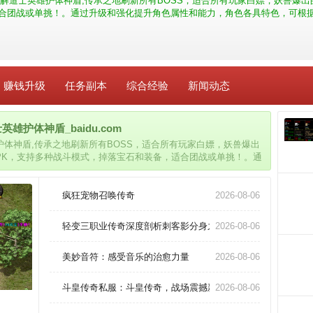
解道士英雄护体神盾,传承之地刷新所有BOSS，适合所有玩家白嫖，妖兽爆
适合团战或单挑！。通过升级和强化提升角色属性和能力，角色各具特色，可根
赚钱升级
任务副本
综合经验
新闻动态
护体神盾_baidu.com
体神盾,传承之地刷新所有BOSS，适合所有玩家白嫖，妖兽爆出
PK，支持多种战斗模式，掉落宝石和装备，适合团战或单挑！。通
特色，可根据喜好和需求选择。
疯狂宠物召唤传奇
2026-08-06
轻变三职业传奇深度剖析刺客影分身之术的实战运用？
2026-08-06
美妙音符：感受音乐的治愈力量
2026-08-06
斗皇传奇私服：斗皇传奇，战场震撼新传奇！
2026-08-06