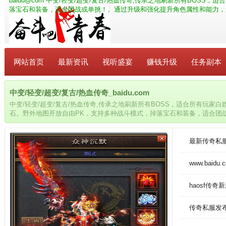
baidu@com
中变/轻变/超变/复古/热血传奇,传承之地刷新所有BOSS
落宝石和装备，适合团战或单挑！。通过升级和强化提升角色属性和能力，
网站首页
最新资讯
视听盛宴
赚钱升级
任务副本
中变/轻变/超变/复古/热血传奇_baidu.com
中变/轻变/超变/复古/热血传奇,传承之地刷新所有BOSS，适合所有玩家
石。野外地图开放自由PK，支持多种战斗模式，掉落宝石和装备，适合团
属性和能力，角色各具特色，可根据喜好和需求选择。
最新传奇私
www.baidu.
haosf传奇
传奇私服发