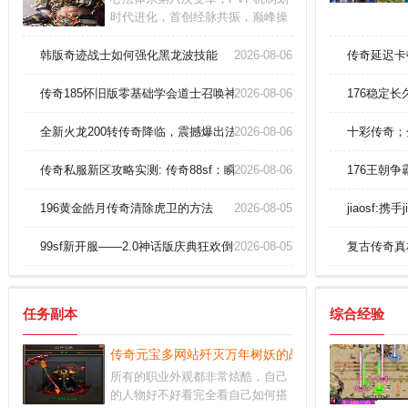
时代进化，首创经脉共振，巅峰操
控感弹指成圣；全图无僵直战斗系
统，感受颠覆性厮杀，炸裂连招感
韩版奇迹战士如何强化黑龙波技能
2026-08-06
传奇延迟卡
冲破九霄
传奇185怀旧版零基础学会道士召唤神兽！
2026-08-06
176稳定
全新火龙200转传奇降临，震撼爆出法神手镯！
2026-08-06
十彩传奇；
传奇私服新区攻略实测: 传奇88sf：瞬间秒拍护身戒指？
2026-08-06
176王朝
196黄金皓月传奇清除虎卫的方法
2026-08-05
jiaosf:
99sf新开服——2.0神话版庆典狂欢倒计时5小时！
2026-08-05
复古传奇真
任务副本
综合经验
传奇元宝多网站歼灭万年树妖的战术
所有的职业外观都非常炫酷，自己
的人物好不好看完全看自己如何搭