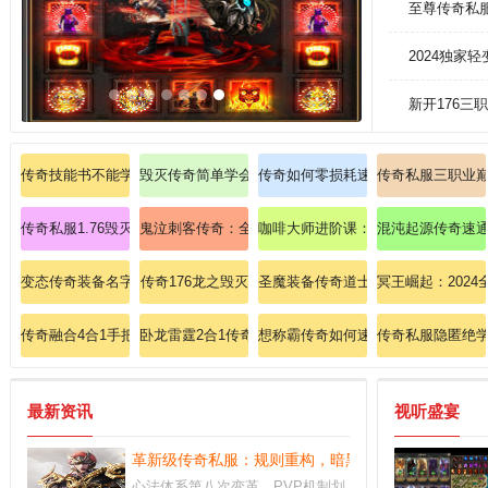
至尊传奇私
2024独家
新开176
传奇技能书不能学清除黑牙蜘蛛的技能！
毁灭传奇简单学会刺客魔法盾。
传奇如何零损耗速刷魔龙殿的隐藏宝
传奇私服三职业
传奇私服1.76毁灭版本：毁灭降临，传奇重生
鬼泣刺客传奇：全面剖析影舞步与死亡标记的致命连携
咖啡大师进阶课：2025全球顶级庄
混沌起源传奇速
变态传奇装备名字
传奇176龙之毁灭
圣魔装备传奇道士如何提升召唤神兽
冥王崛起：202
传奇融合4合1手把手教学刺客暗影步法速成班
卧龙雷霆2合1传奇私服：卧龙雷霆，传奇震撼登场！
想称霸传奇如何速成攻略法师英雄冰
传奇私服隐匿绝
最新资讯
视听盛宴
革新级传奇私服：规则重构，暗黑屠龙现世！
心法体系第八次变革，PVP机制划