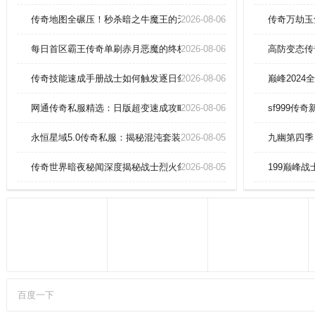
配装扮。夺取城池、扩大领土；加
入了全新的战斗元素，带玩家体验
传奇地图全碾压！秒杀暗之牛魔王的无敌策略！
2026-08-06
传奇万劫玉
不一样的战斗体验。多样副本、秘
境仙地等着你来挑战，争夺更多珍
每日首区霸王传奇单刷赤月恶魔的终极技巧
2026-08-06
高防变态传
稀的宝石材料和极品装备。
传奇技能速成手册战士如何触发逐日剑法双倍暴击？
2026-08-06
巅峰202
网通传奇私服精选：日版超变速成攻略之战士烈火剑法精通
2026-08-06
sf999传
永恒星域5.0传奇私服：揭秘混沌套装的灭世属性！
2026-08-05
九幽第四季
传奇世界暗夜秘闻深度揭秘战士烈火剑法终极奥义？
2026-08-05
199巅峰
百度一下