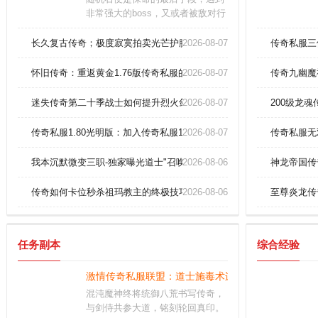
非常强大的boss，又或者被敌对行
会围攻。游戏优势：游戏以传奇故
事为背景，提供波澜壮阔的冒险体
长久复古传奇；极度寂寞拍卖光芒护腕(诅咒)
2026-08-07
传奇私服三
验。他们相比战士没那么吃装备，
而且前期单体BOSS也是没那么大
怀旧传奇：重返黄金1.76版传奇私服的荣耀之战
2026-08-07
传奇九幽魔
压力的。
迷失传奇第二十季战士如何提升烈火剑法？
2026-08-07
200级龙
传奇私服1.80光明版：加入传奇私服1.80光明版，探索光明世界
2026-08-07
传奇私服无
我本沉默微变三职-独家曝光道士"召唤神兽"无敌组合技！
2026-08-06
神龙帝国传
传奇如何卡位秒杀祖玛教主的终极技巧？
2026-08-06
至尊炎龙传
任务副本
综合经验
激情传奇私服联盟：道士施毒术连击教学，秒杀BOS
混沌魔神终将统御八荒书写传奇，
与剑侍共参大道，铭刻轮回真印。