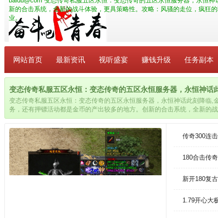
baidu@com
变态传奇私服五区永恒：变态传奇的五区永恒服务器，永恒神
新的合击系统，全新的战斗体验，更具策略性。攻略：风骚的走位，疯狂的
业。
网站首页
最新资讯
视听盛宴
赚钱升级
任务副本
变态传奇私服五区永恒：变态传奇的五区永恒服务器，永恒神话此刻降临
变态传奇私服五区永恒：变态传奇的五区永恒服务器，永恒神话此刻降临,
务，还有押镖活动都是金币的产出较多的地方。创新的合击系统，全新的战
走位，疯狂的输出，法师在PK中必须掌握“风筝”打法的要领，特别是碰到
业。
传奇300
180合击传
新开180
1.79开心