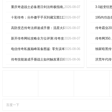
至强的鸿蒙道体自动觉醒，无天劫
限制，刹那永恒。本命灵器与星
重庆奇迹战士必备逐日剑法终极指南。
2026-08-07
3.0超变
槎：本命灵器与星槎更能增幅角色
的领域威压
十彩传奇；分外傻乎乎买到藏宝图113？
2026-08-07
195内功连
高防变态传奇法师速成手册：流星火雨秒杀祖玛教主全解析！
2026-08-07
传奇霸业2
新开传奇网站攻略全方位评测:传奇攻击速度慢道士怎么能修炼英雄集
2026-08-07
传奇网350
电信传奇私服巅峰装备图鉴: 零失误单刷赤月恶魔实战教学
2026-08-06
独家暗黑传
传奇技能速成手册战士如何触发逐日剑法双倍暴击？
2026-08-06
洪荒年代传
百度一下