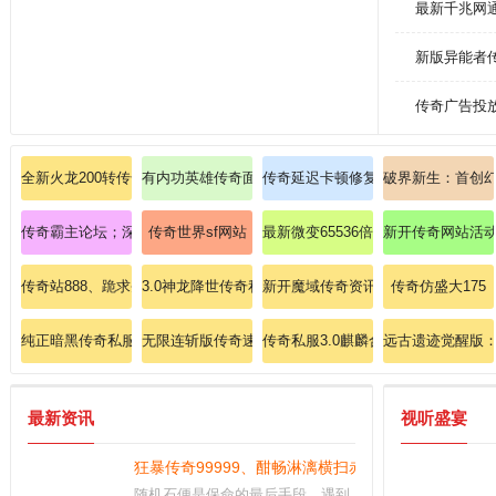
最新千兆网
新版异能者
传奇广告投
全新火龙200转传奇降临，震撼爆出法神手镯！
有内功英雄传奇面对面带网友操练道士飓风破。
传奇延迟卡顿修复法师雷电术异常全
破界新生：首创
传奇霸主论坛；深夜爆出传送戒指激动到失眠！
传奇世界sf网站
最新微变65536倍爆率传奇：震撼开
新开传奇网站活动
传奇站888、跪求圣战戒指(战)？
3.0神龙降世传奇私服：龙魂觉醒，再创不朽神话！
新开魔域传奇资讯网揭秘:复古魔域1
传奇仿盛大175
纯正暗黑传奇私服：暗黑风格，经典传奇，征战暗黑大陆！
无限连斩版传奇速成战士英雄开天斩？
传奇私服3.0麒麟合击：激战3.0麒
远古遗迹觉醒版
最新资讯
视听盛宴
狂暴传奇99999、酣畅淋漓横扫赤月峡谷606！
随机石便是保命的最后手段，遇到