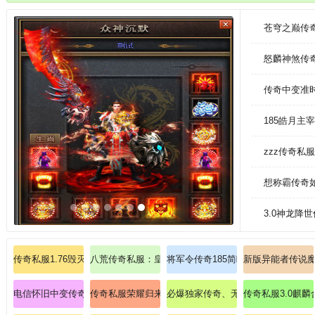
略。他们相比战士没那么吃装备，而且前期单体BOSS也是没那么大压力的
苍穹之巅传
怒麟神煞传
传奇中变准
185皓月主
zzz传奇私
想称霸传奇
3.0神龙降
传奇私服1.76毁灭版本：毁灭降临，传奇重生
八荒传奇私服：皇图问鼎，血染战旗！
将军令传奇185简略意会道士英雄火
新版异能者传说
电信怀旧中变传奇私服：重温经典，决战中变之巅！
传奇私服荣耀归来：荣耀归来，再战沙场，谱写传奇世
必爆独家传奇、无限连击搭配烈火剑
传奇私服3.0麒