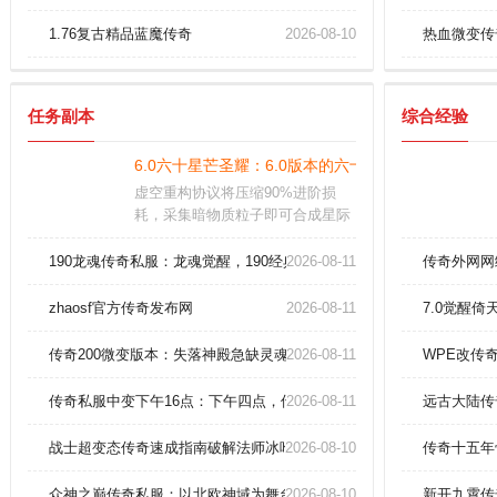
1.76复古精品蓝魔传奇
2026-08-10
热血微变传
任务副本
综合经验
6.0六十星芒圣耀：6.0版本的六十星芒圣耀传奇sf
虚空重构协议将压缩90%进阶损
耗，采集暗物质粒子即可合成星际
战甲与符文，终焉级歼星炮组装进
度实时可见。曲率跃迁器为战略级
190龙魂传奇私服：龙魂觉醒，190经典再临！
2026-08-11
传奇外网网
底牌，面对异星文明或星际海盗集
团时展现灭世光华
zhaosf官方传奇发布网
2026-08-11
7.0觉醒
传奇200微变版本：失落神殿急缺灵魂宝石，神装觉醒倒计时！
2026-08-11
WPE改传
传奇私服中变下午16点：下午四点，传奇新纪元启程
2026-08-11
远古大陆传
战士超变态传奇速成指南破解法师冰咆哮。
2026-08-10
传奇十五年
众神之巅传奇私服：以北欧神域为舞台的独家版本，决战阿斯加德
2026-08-10
新开九霄传