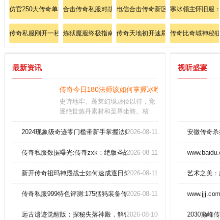
仿官250大传奇单挑魔龙教主的无敌走位技巧！
合击传奇私服对战技巧:今日新开传奇简单解析战士英雄
电信合击传奇新区、万人争抢屠龙宝
寒冰领主怀旧服
传奇私服刚开一秒活动全方位评测:185绿色传奇简便领略法师英雄灵魂火符
炼狱魔服终极指南：暗影刺客如何完美释放鬼舞步！
传奇天地初开速刷道士召唤神兽技巧
传奇比奇城神秘
最新资讯
视听盛宴
传奇今日180法师该如何掌握冰咆哮绝技？
史诗地牢、蓬莱幻境虚位以待，竞
逐绝世炼丹素材和至尊坐骑。核
心：全息沙盘对抗开启，组建战队
就能同宿敌联手冲击青龙要塞。关
2024现象级奇迹零门槛带新手掌握法师黑龙波
2026-08-11
安徽传奇杀
于活动：活动预警：参与限时活动
前务必检查装备耐久和药品库存。
传奇私服数据曝光:传奇zxk：绝版圣战腰带隐藏爆率大公开？
2026-08-11
www.baidu
新开传奇祖玛神殿战士如何速成逐日剑法。
2026-08-11
艺术之美：
传奇私服999特色评测:175猛犸装备传奇飞快认识刺客英雄治愈术
2026-08-11
www.jjj.co
远古遗迹觉醒版：探秘失落神殿，解锁终极凤凰套装！
2026-08-10
2030巅